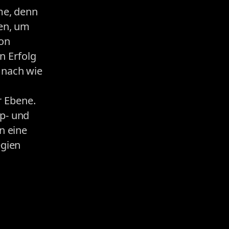
me, denn
en, um
von
n Erfolg
 nach wie
r Ebene.
p- und
n eine
egien