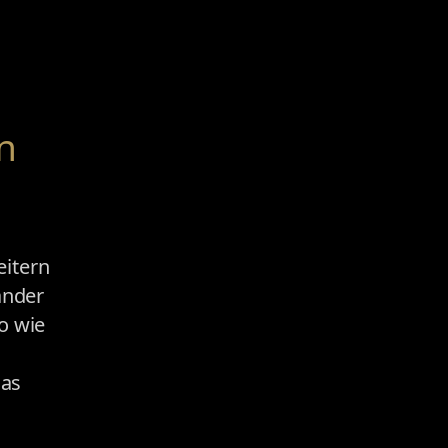
en
eitern
ander
o wie
das