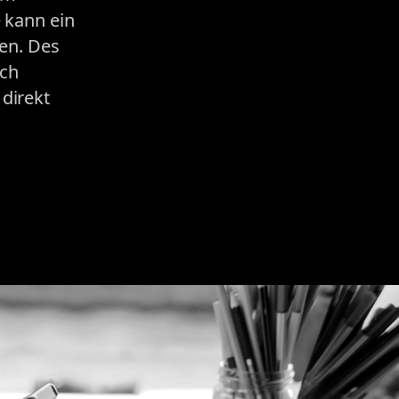
 kann ein
den. Des
rch
direkt