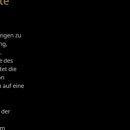
te
ungen zu
ng,
.
e des
tet die
on
auf eine
 der
um