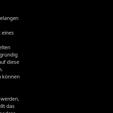
relangen
 eines
elten
fgründig
uf diese
h.
en können
 werden,
llt das