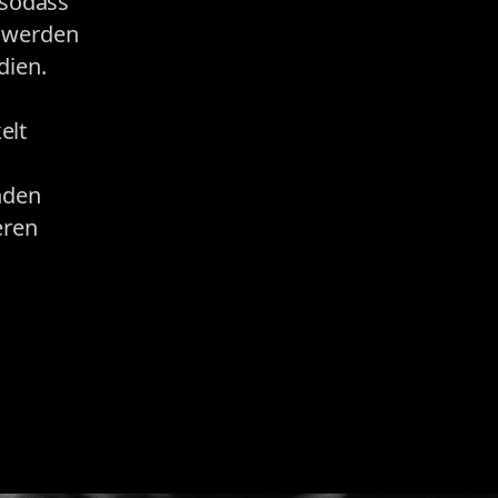
 sodass
n werden
dien.
elt
nden
eren