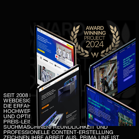
SEIT 2008 PRÄGT PRIMA LINE DAS BERLINER
WEBDESIGN MIT SMARTEN FREELANCERN.
DIE ERFAHRENEN WEBDESIGNER BIETEN
HOCHWERTIGE, INDIVIDUELLE WEBSITES
UND OPTIMIERTE LANDINGPAGES. FAIRES
PREIS-LEISTUNGS-VERHÄLTNIS,
SUCHMASCHINENFREUNDLICHKEIT UND
PROFESSIONELLE CONTENT-ERSTELLUNG
ZEICHNEN IHRE ARBEIT AUS. PRIMA LINE IST