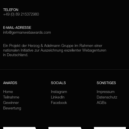
TELEFON
+49 (0) 89 215372980
E-MAIL-ADRESSE
info@germanwebawards.com
Ein Projekt der Herzog & Adelmann Gruppe im Rahmen einer
nationalen Initiative zur Auszeichnung exzellenter Webagenturen
in Deutschland.
AWARDS
SOCIALS
SONSTIGES
Home
Instagram
Impressum
Teilnahme
LinkedIn
Datenschutz
Gewinner
Facebook
AGBs
Bewertung